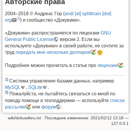
Авторские права
2004–2018 © Андреас Гор (
andi [at] splitbrain [dot]
2)
org
) и сообщество «Докувики».
«Докувики» распространяется по лицензии
GNU
General Public License
версии 2. Если вы
используете «Докувики» в своей работе, не сочтите за
труд
передать мне несколько долларов
Подробнее можно прочитать в статье про
лицензии
.
1)
Система управления базами данных, например
MySQL
,
SQLite
.
2)
Пожалуйста, не пытайтесь связаться со мной по
поводу помощи и техподдержки — используйте
список
рассылки
или
форум
.
wiki/dokuwikiru.txt
· Последнее изменение:
2021/02/12 13:18
—
127.0.0.1