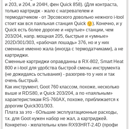
и 203, и 204, и 204Н, фен Quick 858). (Для контраста,
только картридж - жало с нагревателем и
термодатчиком - от Эрсовского довольно нежного i-tool
стоит как вся паяльная станция Quick
). Конечно, и у
Quick есть более дорогие и «крутые» станции, чем
203/204, напр. мощная 205, быстрые и «умные»
202D/301/303, «рабочая лошадь» 376, но и у них
сменные именно жала (иногда с термодатчиками), а не
картриджи.
Сменные картриджи оправданны в RX-802, Smart Heat
800 и i-tool для удобства быстрой смены инструмента
(не дожидаясь остывания) - разогрев-то у них и так
очень быстрый.
Как инструмент, Goot 760 классом, похоже, несколько
выше и RDS80, и Quick 203/204, а по «паяльным»
характеристикам RS-760AX, похоже, приближается к
дорогим Quick301/303.
Плата за это - бОльшие эксплуатационные расходы,
т.к. для Goot нужен набор не жал, а картриджей.
Конкретно - желательны клин RX93HRT-2.4D (профи