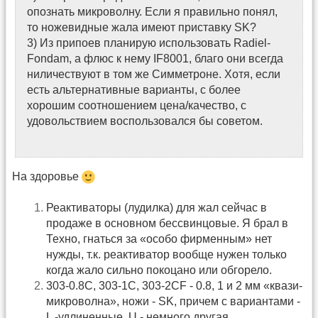
опознать микроволну. Если я правильно понял,
то ножевидные жала имеют приставку SK?
3) Из припоев планирую использовать Radiel-
Fondam, а флюс к нему IF8001, благо они всегда
ниличествуют в том же Симметроне. Хотя, если
есть альтернативные варианты, с более
хорошим соотношением цена/качество, с
удовольствием воспользовался бы советом.
На здоровье
Реактиваторы (лудилка) для жал сейчас в
продаже в основном бессвинцовые. Я брал в
Техно, гнаться за «особо фирменным» нет
нужды, т.к. реактиватор вообще нужен только
когда жало сильно покоцано или обгорело.
303-0.8С, 303-1С, 303-2CF - 0.8, 1 и 2 мм «квази-
микроволна», ножи - SK, причем с вариантами -
L -удлиненные, U - немного другая