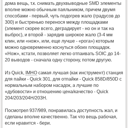
дома вещь, т.к. снимать двухвыводные SMD элементы
вполне можно обычным паяльником, причем двумя
способами - первый, чуть подогрев жало (градусов до
300) и быстренько перенося между площадками
(элемент скорее всего, деградирует - но он и так на
выброс), и второй - зарядив широкое жало (3-4 мм
клин, или «нож», или, еще лучше - «рога») которым
можно одновременно коснуться обоих площадок.
«Нож», кстати, позволяет легко отпаивать SOIC до 14-
20 выводов - сначала одну сторону, потом другую.
Из Quick,
IMHO
самая лучшая (как инструмент) станция
для пайки - Quick 301, для отпайки - Quick 858D/850D с
нормальным набором насадок, а лучшие по
«дубовости» и отношению цена/качество - Quick
204/203/204H/203H.
Посмотрел 937/989, понравилась доступность жал, и
сделаны вполне качественно. Так что вещь рабочая,
если нравится - бери.