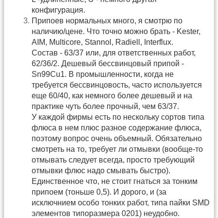
конфигурация.
Припоев нормальных много, я смотрю по
наличию/цене. Что точно можно брать - Kester,
AIM, Multicore, Stannol, Radiell, Interflux.
Состав - 63/37 или, для ответственных работ,
62/36/2. Дешевый бессвинцовый припой -
Sn99Сu1. В промышленности, когда не
требуется бессвинцовость, часто используется
еще 60/40, как немного более дешевый и на
практике чуть более прочный, чем 63/37.
У каждой фирмы есть по нескольку сортов типа
флюса в нем плюс разное содержание флюса,
поэтому вопрос очень объемный. Обязательно
смотреть на то, требует ли отмывки (вообще-то
отмывать следует всегда, просто требующий
отмывки флюс надо смывать быстро).
Единственное что, не стоит гнаться за тонким
припоем (тоньше 0,5). И дорого, и (за
исключнием особо тонких работ, типа пайки SMD
элементов типоразмера 0201) неудобно.