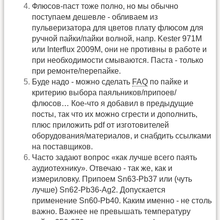
Флюсов-паст тоже полно, но мы обычно
поступаем дешевле - обливаем из
пульверизатора для цветов плату флюсом для
ручной пайки/пайки волной, напр. Kester 971M
или Interflux 2009M, они не противны в работе и
при необходимости смываются. Паста - только
при ремонте/перепайке.
Буде надо - можно сделать
FAQ
по пайке и
критерию выбора паяльников/припоев/
флюсов… Кое-что я добавил в предыдущие
посты, так что их можно сгрести и дополнить,
плюс приложить pdf от изготовителей
оборудования/материалов, и снабдить ссылками
на поставщиков.
Часто задают вопрос «как лучше всего паять
аудиотехнику». Отвечаю - так же, как и
измериловку. Припоем Sn63-Pb37 или (чуть
лучше) Sn62-Pb36-Ag2. Допускается
применение Sn60-Pb40. Каким именно - не столь
важно. Важнее не превышать температуру