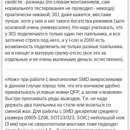
свойств - разницы (по словам монтажников, сам
нормального тестирования не проводил - некогда)
практически никакой, 301 даже кажется, местами
лучше, хотя у нее и нет такого богатства режимов (зато
основной очень универсален). Но надо учитывать, что
у 301 подключается только один тип паяльника, и все
заточено строго под него, а у I-con и 2000 есть
возможность подключить не только разные паяльники,
но и пинцет и матерую грелку-отсос (все это за
отдельные и не очень маленькие деньги, естественно).
«Нож» при работе с многоногими SMD микросхемами
в данном случае хорош тем, что его кончиком удобно
прихватывать угловые ножки QFP, а затем «лезвием»
быстро пропаивать ряды выводов. Т.е. не надо
держать два паяльника на столе или возиться со
сменой жал. Для работы с SMD дискретом среднего
размера (0805-1206, SOT23/323, SOIC) небольшой нож
(3 мм) при не сверхплотном монтаже тоже подходит