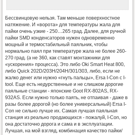
Бессвинцовую нельзя. Там меньше поверхностное
натяжение. И «ворота» для температуры жала для
пайки очень узкие - 250…265 град. Далее, для ручной
пайки SMD конденсаторов нужен одновременно
мощный и термостабильный паяльник, чтобы
нормально паял при температуре жала не более 260-
270 град. (а не 360, как ставят монтажники для
«ускорения» процесса). Это либо Oki Smart Heat 800,
либо Quick 202D/203H/204H/301/303, либо, если не
жалко денег или нужно «гнуть пальцы», Ersa I-Con с I-
tool. Еще есть недурственные и не слишком дорогие
паяльные станции - японские Goot RX-802AS, RX-
932AS. Если нужно только паять, не отпаивая - даже в
разы более дорогой (но более универсальный) Ersa I-
Con не сильно лучше их. Самая лучшая паяльная
станция из реально продающихся - пожалуй, I-Con, но
она достаточно дорога и сама и в эксплуатации.
Лучшая, на мой взгляд, комбинация качество пайки/