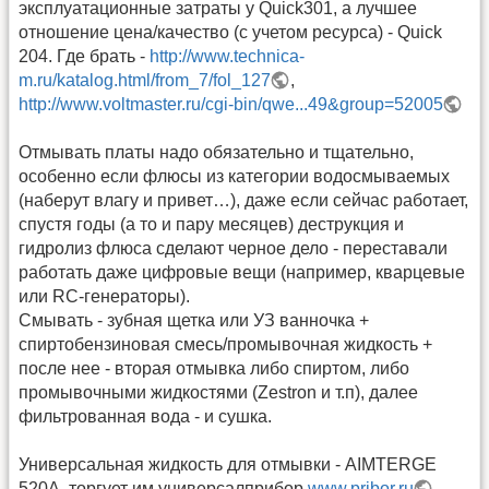
эксплуатационные затраты у Quick301, а лучшее
отношение цена/качество (с учетом ресурса) - Quick
204. Где брать -
http://www.technica-
m.ru/katalog.html/from_7/fol_127
,
http://www.voltmaster.ru/cgi-bin/qwe...49&group=52005
Отмывать платы надо обязательно и тщательно,
особенно если флюсы из категории водосмываемых
(наберут влагу и привет…), даже если сейчас работает,
спустя годы (а то и пару месяцев) деструкция и
гидролиз флюса сделают черное дело - переставали
работать даже цифровые вещи (например, кварцевые
или RC-генераторы).
Смывать - зубная щетка или УЗ ванночка +
спиртобензиновая смесь/промывочная жидкость +
после нее - вторая отмывка либо спиртом, либо
промывочными жидкостями (Zestron и т.п), далее
фильтрованная вода - и сушка.
Универсальная жидкость для отмывки - AIMTERGE
520A, торгует им универсалприбор
www.pribor.ru
.