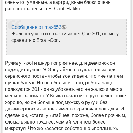
очень-то гуманные, а картриджные блоки очень
распространены - см. Goot, Hakko.
Сообщение от max653
Жаль ни у кого из знакомых нет Quik301, не могу
сравнить с Ersa I-Con.
Ручка у I-tool и шнур поприятнее, для девчонок он
подходит лучше. Я Эрсу айкон покупал только для
сервисного поста - чтобы все видели, что «не лаптем
щи хлебаем». Но она больше стоит, ребята чаще
пользуются 301 - он «дубовее», его не жалко и места
меньше занимает. У Квика паяльник в руке лежит тоже
хорошо, но он больше под мужскую руку и без
дизайнерских изысков - именно «рабочая лошадь». И
сделан он, кстати, у китайцев, похоже, более прочным,
сломать явно труднее, чем айтул и тем более
микротул. Что же касается собственно «паяльных»