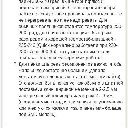
пайки 250-270 град, выше горит флюс и
подгорает сам припой. Очень торопиться при
пайке не следует, все пропаивать нормально, т.е
не перегревать, но и не недогревать. Для
обычных паяльников ставится температура 250-
260 град, для паяльных станций с быстрым
разогревом и хорошей термостабилизацией -
235-240 (Quick нормально работает и при 220-
230). А не 300-350, как у монтажников «для
плана» - типа для «ускорения» работы.
Для пайки штыревых компонентов важно, чтобы
жало было достаточно большим (давало
достаточную площадь контакта с местом пайки).
Это должен быть не конус, как обычно в штатной
поставке, а клин шириной не меньше 2-2,5 мм
или срезанный цилиндр диаметром 2…3 мм.
(продаваемые сегодня паяльники по умолчанию
комплектуются жалами, «заточенными» больше
под SMD мелочь).