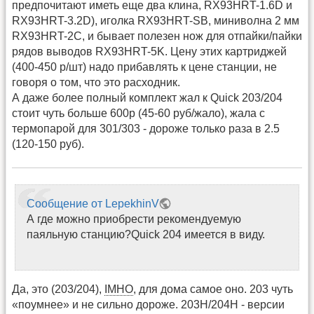
предпочитают иметь еще два клина, RX93HRT-1.6D и
RX93HRT-3.2D), иголка RX93HRT-SB, миниволна 2 мм
RX93HRT-2C, и бывает полезен нож для отпайки/пайки
рядов выводов RX93HRT-5K. Цену этих картриджей
(400-450 р/шт) надо прибавлять к цене станции, не
говоря о том, что это расходник.
А даже более полный комплект жал к Quick 203/204
стоит чуть больше 600р (45-60 руб/жало), жала с
термопарой для 301/303 - дороже только раза в 2.5
(120-150 руб).
Сообщение от LepekhinV
А где можно приобрести рекомендуемую
паяльную станцию?Quick 204 имеется в виду.
Да, это (203/204),
IMHO
, для дома самое оно. 203 чуть
«поумнее» и не сильно дороже. 203H/204Н - версии