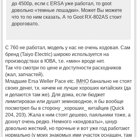
до 4500р, если с ERSA уже работал, то goot
довольно «темные лошадки». Может Вы можете
что то по ним сказать. А то Goot RX-802AS стоит
дороговато.
С 760 не работал, модель у нас не очень ходовая. Сам
бренд (Taiyo Electric) широко используется на
производствах в ЮВА, т.е. «мин» вроде нет.
Так что смотри по цене и доступности расходников
(жал, запчастей).
Младшие Ersa Weller Pace etc.
IMHO
банально не стоят
своих денег, т.к. ничем не лучше хороших китайских (да
и делаются там же). Для дома, если бюджет
лимитирован или душит земноводное, я бы вообще
посмотрел бы в сторону _хороших_ китайцев (Quick
204, 203). Жала к ним стоят дешево, паяльники тоже, а
дохнут очень редко. Немного «кондоваты», шнур
довольно жесткий, но прочные и вот уже год работают
нормально (у моих знакомых ими участок оснащен, там