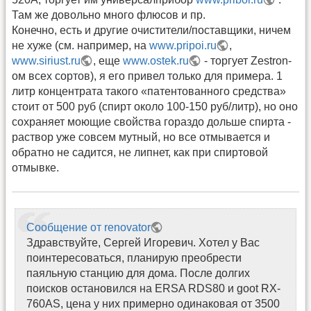
Там же довольно много флюсов и пр.
Конечно, есть и другие очистители/поставщики, ничем
не хуже (см. например, на
www.pripoi.ru
,
www.siriust.ru
, еще
www.ostek.ru
- торгует Zestron-
ом всех сортов), я его привел только для примера. 1
литр концентрата такого «патентованного средства»
стоит от 500 руб (спирт около 100-150 руб/литр), но оно
сохраняет моющие свойства гораздо дольше спирта -
раствор уже совсем мутный, но все отмывается и
обратно не садится, не липнет, как при спиртовой
отмывке.
Сообщение от renovator
Здравствуйте, Сергей Игоревич. Хотел у Вас
поинтересоваться, планирую преобрести
паяльную станцию для дома. После долгих
поисков остановился на ERSA RDS80 и goot RX-
760AS, цена у них примерно одинаковая от 3500