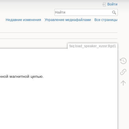
Войти
Недавние изменения
Управление медиафайлами
Все страницы
faq:load_speaker_xussr:8gd1
анной магнитной цепью.