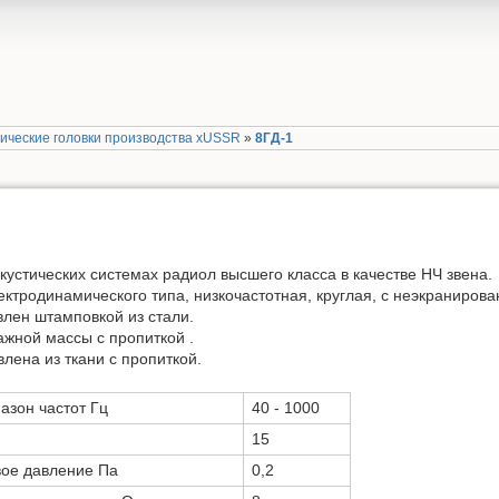
ические головки производства xUSSR
»
8ГД-1
кустических системах радиол высшего класса в качестве НЧ звена.
ектродинамического типа, низкочастотная, круглая, с неэкраниров
лен штамповкой из стали.
жной массы с пропиткой .
ена из ткани с пропиткой.
зон частот Гц
40 - 1000
15
вое давление Па
0,2