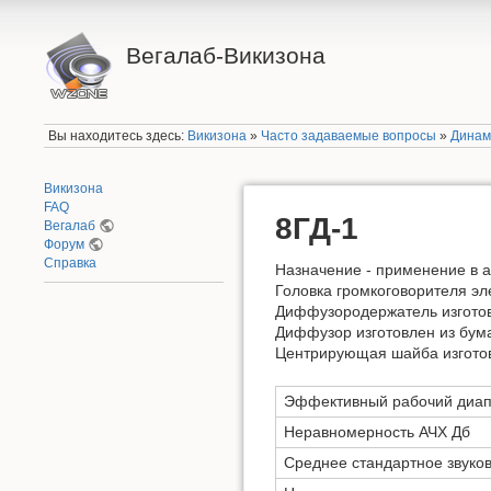
Вегалаб-Викизона
Вы находитесь здесь:
Викизона
»
Часто задаваемые вопросы
»
Динам
Викизона
FAQ
8ГД-1
Вегалаб
Форум
Справка
Назначение - применение в а
Головка громкоговорителя эл
Диффузородержатель изготов
Диффузор изготовлен из бума
Центрирующая шайба изготовл
Эффективный рабочий диапа
Неравномерность АЧХ Дб
Среднее стандартное звуко