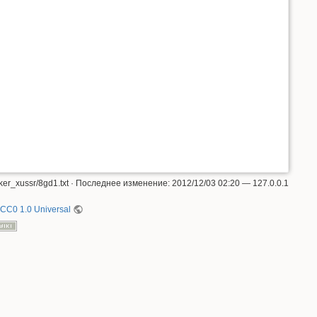
er_xussr/8gd1.txt
· Последнее изменение:
2012/12/03 02:20
—
127.0.0.1
CC0 1.0 Universal