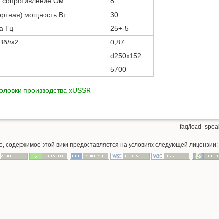
е сопротивление Ом
8
ртная) мощность Вт
30
а Гц
25+-5
 Вб/м2
0,87
d250x152
5700
оловки производства xUSSR
faq/load_speak
ое, содержимое этой вики предоставляется на условиях следующей лицензии: