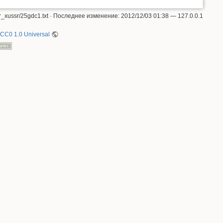
_xussr/25gdc1.txt
· Последнее изменение:
2012/12/03 01:38
—
127.0.0.1
CC0 1.0 Universal