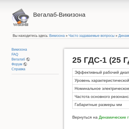
Вегалаб-Викизона
Вы находитесь здесь:
Викизона
»
Часто задаваемые вопросы
»
Динам
Викизона
FAQ
25 ГДС-1 (25 Г
Вегалаб
Форум
Справка
Эффективный рабочий диапа
Уровень характеристической
Номинальное электрическо
Частота основного резонанс
Габаритные размеры мм
Вернуться на
Динамические г