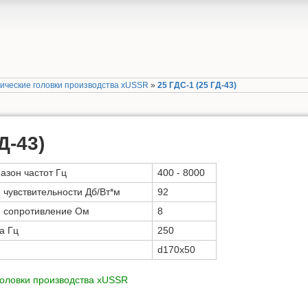
ические головки производства xUSSR
»
25 ГДС-1 (25 ГД-43)
Д-43)
зон частот Гц
400 - 8000
 чувствительности Дб/Вт*м
92
е сопротивление Ом
8
а Гц
250
d170х50
оловки производства xUSSR