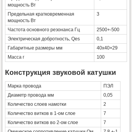
мощность Вт
Предельная кратковременная
3
мощность Вт
Частота основного резонанса Гц
2500+-500
Электрическая добротность, Qes
0,1
Габаритные размеры мм
40х40×29
Масса г
100
Конструкция звуковой катушки
Марка провода
ПЭЛ
Диаметр провода мм
0,05
Количество слоев намотки
2
Количество витков в 1-ом слое
7
Количество витков во 2-ом слое
7
Омическое сопротивление катушки Ом
7,8 +-1