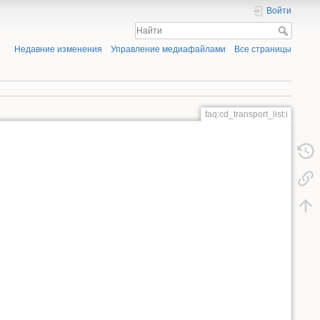
Войти
Недавние изменения
Управление медиафайлами
Все страницы
faq:cd_transport_list:i