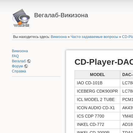
Вегалаб-Викизона
Вы находитесь здесь:
Викизона
»
Часто задаваемые вопросы
»
CD-Pla
Викизона
FAQ
CD-Player-DAC-
Вегалаб
Форум
Справка
MODEL
DAC-c
IAO CD-101B
LC78
ICEBERG CDK900PR
LC78
ICL MODEL 2 TUBE
PCM1
ICON AUDIO CD-X1
AK43
ICS CDP 7700
YM40
INKEL CD-772
AD18
INKEL CD-2000R
TDA1