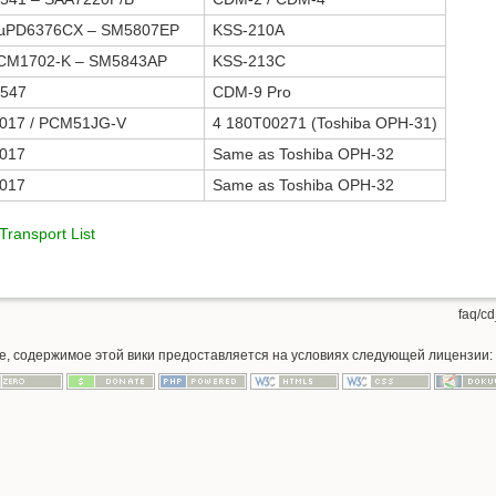
µPD6376CX – SM5807EP
KSS-210A
PCM1702-K – SM5843AP
KSS-213C
547
CDM-9 Pro
017 / PCM51JG-V
4 180T00271 (Toshiba OPH-31)
017
Same as Toshiba OPH-32
017
Same as Toshiba OPH-32
ransport List
faq/cd_
ое, содержимое этой вики предоставляется на условиях следующей лицензии: