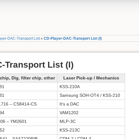
yer-DAC-Transport List
»
CD-Player-DAC-Transport List (I)
Transport List (I)
hip, Dig. filter chip, other
Laser Pick-up / Mechanics
81
KSS-210A
81
Samsung SOH-OT4 / KSS-210
716 – CS8414-CS
It's a DAC
94
VAM1202
06 – YM2601
MLP-3C
52
KSS-213C
541 – SAA7220P/B
CDM-2 / CDM-4